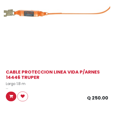
CABLE PROTECCION LINEA VIDA P/ARNES
14446 TRUPER
Largo 1.8 m
Extensión máxima del paquete amortiguador 1.1 m
Q
250.00
Resistencia a la tensión de cinta y gancho 5,000 lb (2,268
kg)
Resistencia de linguete 350 lb (1.55 kN)