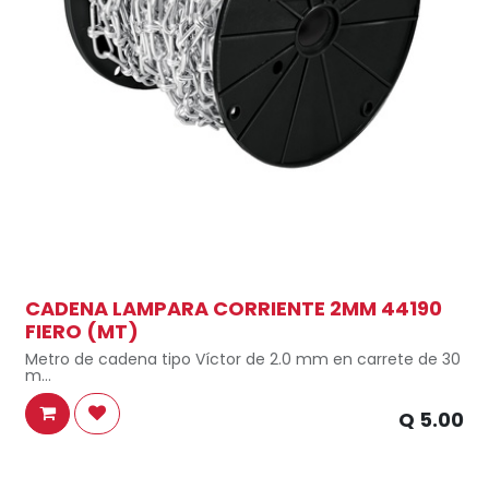
CADENA LAMPARA CORRIENTE 2MM 44190
FIERO (MT)
Metro de cadena tipo Víctor de 2.0 mm en carrete de 30
m
Ir a página del catálogo
Q
5.00
Fabricada en acero con acabado electrogalvanizado
que da mayor resistencia a la corrosión
Formada por eslabones tejidos (doble eslabón)