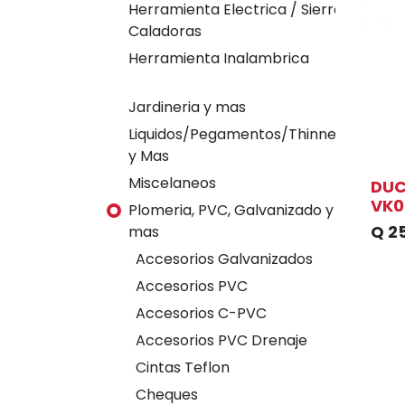
Herramienta Electrica / Sierras
Caladoras
Herramienta Inalambrica
Jardineria y mas
Liquidos/Pegamentos/Thinner
y Mas
Miscelaneos
DUC
VK0
Plomeria, PVC, Galvanizado y
Q
2
mas
Accesorios Galvanizados
Accesorios PVC
Accesorios C-PVC
Accesorios PVC Drenaje
Cintas Teflon
Cheques