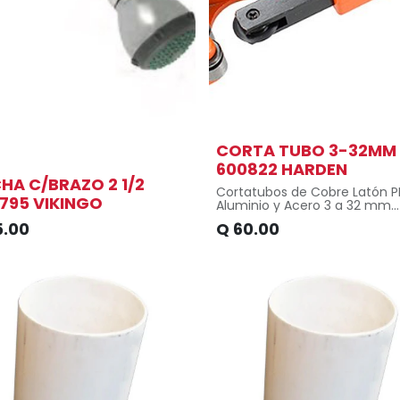
CORTA TUBO 3-32MM
600822 HARDEN
HA C/BRAZO 2 1/2
Cortatubos de Cobre Latón P
795 VIKINGO
Aluminio y Acero 3 a 32 mm
Harden.
5.00
Q
60.00
Cortatubos standard con cuc
Permite seccionar cobre, lató
tubos PPR, aluminio y acero 
pared delgada.
Tamaño compacto y peso lig
adecuado para usar en área
espacio pequeño.
La cuchilla de acero de alta
velocidad le proporciona el c