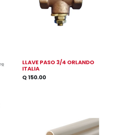
LLAVE PASO 3/4 ORLANDO
PR
ITALIA
Q
150.00
hilla
n,
de
ero,
s de
orte