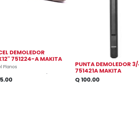
CEL DEMOLEDOR
X12" 751224-A MAKITA
PUNTA DEMOLEDOR 3/
l Planos
751421A MAKITA
de Vástago : Hex de 3/4"
25.00
Q
100.00
 : 1"
ud : 12"
ndidad de Embalaje (in.) : .75"
de Embalaje (in.) : .75"
 de Embalaje (in.) : 12"
el Envío : 1.5 lbs.