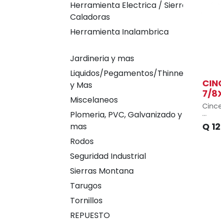
Herramienta Electrica / Sierras
Caladoras
Herramienta Inalambrica
Jardineria y mas
Liquidos/Pegamentos/Thinner
CIN
y Mas
7/8
Miscelaneos
Cince
Plomeria, PVC, Galvanizado y
Tipo 
Q
1
mas
Ancho
Rodos
Longit
Seguridad Industrial
Profu
Sierras Montana
Alto 
Tarugos
Ancho
Tornillos
Peso d
REPUESTO