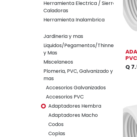
Herramienta Electrica / Sierras
Caladoras
Herramienta Inalambrica
Jardineria y mas
Liquidos/Pegamentos/Thinner
ADA
y Mas
PV
Miscelaneos
Q
7
Plomeria, PVC, Galvanizado y
mas
Accesorios Galvanizados
Accesorios PVC
Adaptadores Hembra
Adaptadores Macho
Codos
Coplas