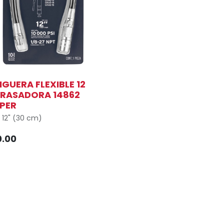
GUERA FLEXIBLE 12
RASADORA 14862
PER
 12" (30 cm)
ón máxima de trabajo 10,000
0.00
de rosca 1/8" - 27 NPT
era de 3 capas: nylon,
ster y poliuretano
esto para graseras modelos
13, GRAS-14 y GRAS-15, marca
er