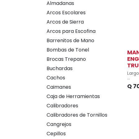
Almadanas
Arcos Escolares
Arcos de Sierra
Arcos para Escofina
Barrenitos de Mano
Bombas de Tonel
MAN
ENG
Brocas Trepano
TRU
Buchardas
Largo
Cachos
Presi
Q
7
Caimanes
psi
Caja de Herramientas
Tipo 
Calibradores
Mangu
polié
Calibradores de Tornillos
Repu
Cangrejos
GRAS-
Trup
Cepillos