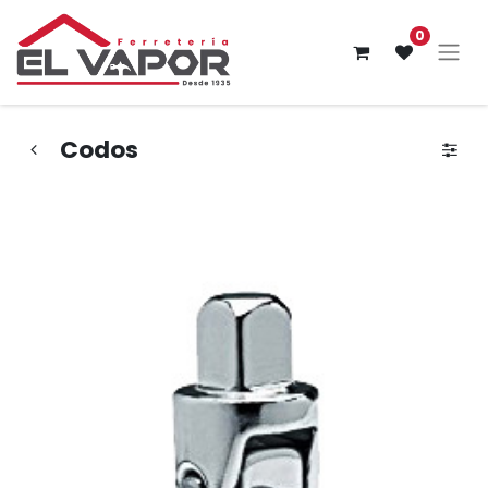
0
Codos