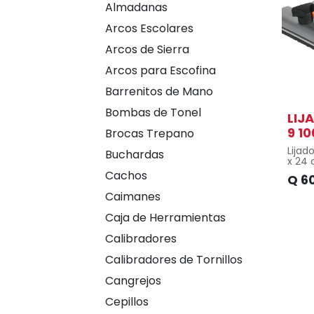
Almadanas
Arcos Escolares
Arcos de Sierra
Arcos para Escofina
Barrenitos de Mano
Bombas de Tonel
LIJ
9 1
Brocas Trepano
Lijad
Buchardas
x 24 
Cachos
Q
6
Larg
Caimanes
Peso 
Caja de Herramientas
Anch
Calibradores
Lijad
x 24 
Calibradores de Tornillos
Base 
Cangrejos
mang
Cepillos
Abraz