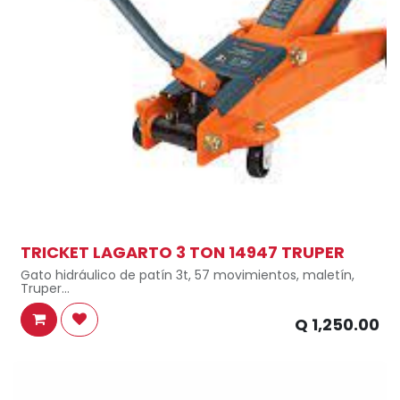
TRICKET LAGARTO 3 TON 14947 TRUPER
Gato hidráulico de patín 3t, 57 movimientos, maletín,
Truper
Movimientos 57 (Nota: calculados sin carga)
Q
1,250.00
Altura máxima 54 cm (21 1/4")
Largo del gato 64 cm (25")
Capacidad de carga 3 t