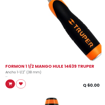
FORMON 1 1/2 MANGO HULE 14639 TRUPER
Ancho 1-1/2" (38 mm)
Largo de hoja 100 mm
Q
60.00
Fabricado en acero al cromo vanadio 2x más resistente
al desgaste y mayor durabilidad de filo
Mango ergonómico con apoyo para el pulgar, para un
mejor control y comodidad