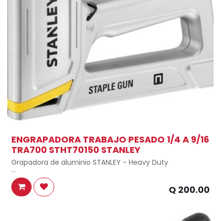
ENGRAPADORA TRABAJO PESADO 1/4 A 9/16
TRA700 STHT70150 STANLEY
Grapadora de aluminio STANLEY - Heavy Duty
Clip para cinturón No
Q
200.00
Material del cuerpo Aluminio
Longitud de la pata consumible [mm] 6, 8, 10, 12, 14