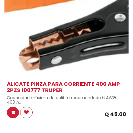
ALICATE PINZA PARA CORRIENTE 400 AMP
2PZS 100777 TRUPER
Capacidad máxima de calibre recomendado 6 AWG |
400 A
Espesor 1 mm
Q
45.00
Largo 16 cm
Pinzas con pintura electrostática, con mordazas de