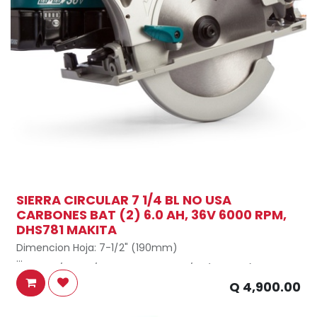
SIERRA CIRCULAR 7 1/4 BL NO USA
CARBONES BAT (2) 6.0 AH, 36V 6000 RPM,
DHS781 MAKITA
Dimencion Hoja: 7-1/2" (190mm)
Sujecion/Rosca/Diametro Husillo: 5/8" (15,9mm)
Q
4,900.00
Velocidad sin Carga: 6.000 rpm
Capacidad de Corte