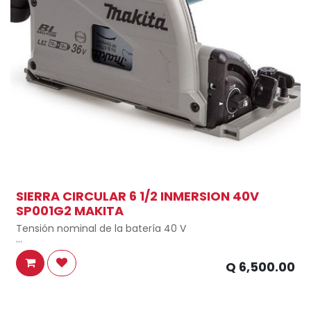
SIERRA CIRCULAR 6 1/2 INMERSION 40V
SP001G2 MAKITA
Tensión nominal de la batería 40 V
Tensión XGT
Q
6,500.00
Química de la batería (Ni-Cd / Ni-MH / Li-ion) Li-ion
Motor sin escobillas