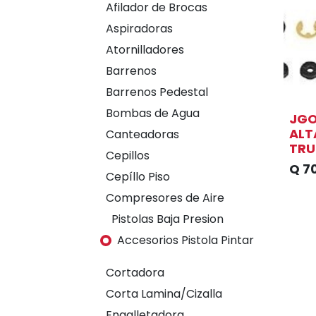
Afilador de Brocas
Aspiradoras
Atornilladores
Barrenos
Barrenos Pedestal
Bombas de Agua
JGO
ALT
Canteadoras
TRU
Cepillos
Q
7
Cepíllo Piso
Compresores de Aire
Pistolas Baja Presion
Accesorios Pistola Pintar
Cortadora
Corta Lamina/Cizalla
Engalletadora