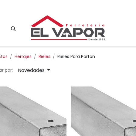
Contacto
ctos
Herrajes
Rieles
Rieles Para Porton
Novedades
r por: