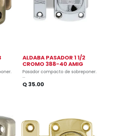
B
ALDABA PASADOR 1 1/2
CROMO 388-40 AMIG
poner.
Pasador compacto de sobreponer.
ertas
Recomendable tanto para puertas
Q
35.00
como ventanas.
Fácil instalar.
n con
Instalación mediante fijación con
tirafondos.
Material de aleación de zinc
tes
Recomendable para ambientes
húmedos.