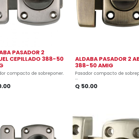
ABA PASADOR 2
UEL CEPILLADO 388-50
ALDABA PASADOR 2 A
G
388-50 AMIG
dor compacto de sobreponer.
Pasador compacto de sobre
mendable tanto para puertas
Recomendable tanto para pu
0.00
Q
50.00
 ventanas.
como ventanas.
instalar.
Fácil instalar.
lación mediante fijación con
Instalación mediante fijació
ondos.
tirafondos.
ial de aleación de zinc
Material de aleación de zinc
mendable para ambientes
Recomendable para ambien
dos.
húmedos.