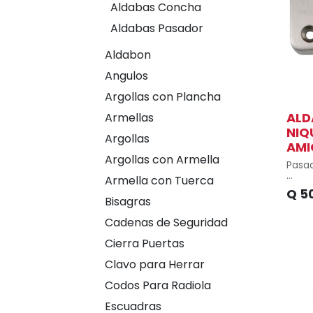
Aldabas Concha
Aldabas Pasador
Aldabon
Angulos
Argollas con Plancha
ALD
Armellas
NIQ
Argollas
AMI
Argollas con Armella
Pasa
Armella con Tuerca
Reco
Q
5
como
Bisagras
Fácil 
Cadenas de Seguridad
Insta
Cierra Puertas
tiraf
Clavo para Herrar
Mater
Codos Para Radiola
Reco
húme
Escuadras