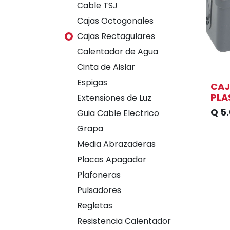
Cable TSJ
Cajas Octogonales
Cajas Rectagulares
Calentador de Agua
Cinta de Aislar
Espigas
CAJ
PLA
Extensiones de Luz
Q
5
Guia Cable Electrico
Grapa
Media Abrazaderas
Placas Apagador
Plafoneras
Pulsadores
Regletas
Resistencia Calentador